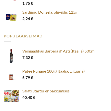
1,75
€
Sardiinid Donzela, oliiviõlis 125g
2,24
€
POPULAARSEIMAD
Veiniäädikas Barbera d' Asti (Itaalia) 500ml
7,32
€
Patee Punane 180g (Itaalia, Liguuria)
5,79
€
Salati Starter eripakkumises
40,40
€