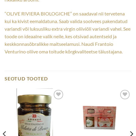
“OLIVE RIVIERA BIOLOGICHE” on saadaval nii tervetena
kui ka kivist eemaldatuna. Saab valida soolvees pakendatud
variandi või luksusliku extra virgin oliiviõli variandi vahel. See
toode on ideaalne valik neile, kes otsivad autentseid ja
keskkonnasõbralikke maitseelamusi. Naudi Frantoio
Venturino oliive oma toitude kõrgkvaliteetse täiustajana.
SEOTUD TOOTED
Add to
Add to
wishlist
wishlist