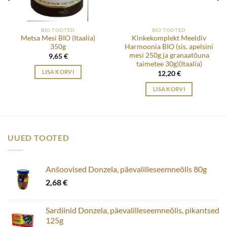
BIO TOOTED
BIO TOOTED
Metsa Mesi BIO (Itaalia)
Kinkekomplekt Meeldiv
350g
Harmoonia BIO (sis. apelsini
mesi 250g ja granaatõuna
9,65
€
taimetee 30g)(Itaalia)
LISA KORVI
12,20
€
LISA KORVI
UUED TOOTED
Anšoovised Donzela, päevalilleseemneõlis 80g
2,68
€
Sardiinid Donzela, päevalilleseemneõlis, pikantsed
125g