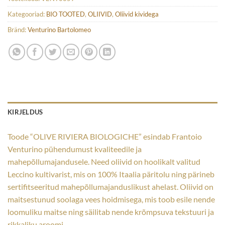
Kategooriad:
BIO TOOTED
,
OLIIVID
,
Oliivid kividega
Bränd:
Venturino Bartolomeo
KIRJELDUS
Toode “OLIVE RIVIERA BIOLOGICHE” esindab Frantoio
Venturino pühendumust kvaliteedile ja
mahepõllumajandusele. Need oliivid on hoolikalt valitud
Leccino kultivarist, mis on 100% Itaalia päritolu ning pärineb
sertifitseeritud mahepõllumajanduslikust ahelast. Oliivid on
maitsestunud soolaga vees hoidmisega, mis toob esile nende
loomuliku maitse ning säilitab nende krõmpsuva tekstuuri ja
rikkaliku aroomi.