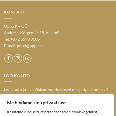
KONTAKT
Oppa KV OÜ
Aadress: Kõrgemäe 18, Viljandi
Tel. +372 5590 9005
E-mail. pood@oppa.ee
LOO KONTO
Loo konto ja saa püsivad soodustused ning eripakkumised!
Registreerunud kasutajana naudid eksklusiivseid allahindlusi
Me hindame sinu privaatsust
ja esimesena ligipääsu eripakkumistele.
LOGI SISSE / LOO KONTO
Kasutame küpsiseid, et parandada teie sirvimiskogemust,